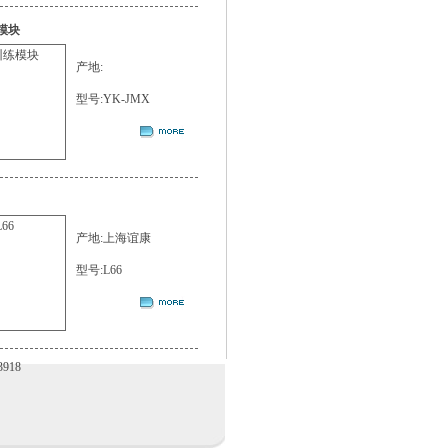
模块
产地:
型号:YK-JMX
产地:上海谊康
型号:L66
918