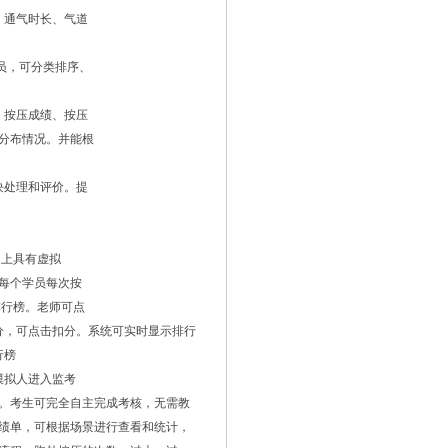
、通气时长、气道
员，可分类排序、
；按压成绩、按压
分布情况。并能根
块处理和评价。提
道上具有虚拟
每个学员每次按
排行榜。老师可点
得分，可点击扣分。系统可实时显示排行
行榜
模拟人进入监考
。考生可完全自主完成考核，无需教
绩单，可根据场景进行查看和统计，