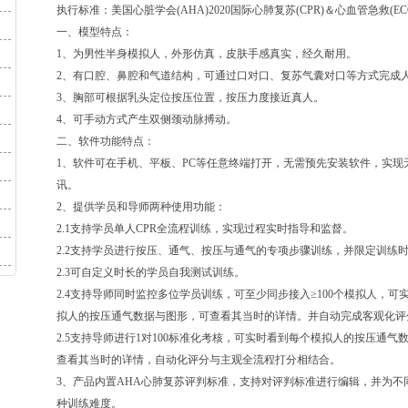
执行标准：美国心脏学会(AHA)2020国际心肺复苏(CPR)＆心血管急救(E
一、模型特点：
1、为男性半身模拟人，外形仿真，皮肤手感真实，经久耐用。
2、有口腔、鼻腔和气道结构，可通过口对口、复苏气囊对口等方式完成
3、胸部可根据乳头定位按压位置，按压力度接近真人。
4、可手动方式产生双侧颈动脉搏动。
二、软件功能特点：
1、软件可在手机、平板、PC等任意终端打开，无需预先安装软件，实现
讯。
2、提供学员和导师两种使用功能：
2.1支持学员单人CPR全流程训练，实现过程实时指导和监督。
2.2支持学员进行按压、通气、按压与通气的专项步骤训练，并限定训练
2.3可自定义时长的学员自我测试训练。
2.4支持导师同时监控多位学员训练，可至少同步接入≥100个模拟人，可
拟人的按压通气数据与图形，可查看其当时的详情。并自动完成客观化评
2.5支持导师进行1对100标准化考核，可实时看到每个模拟人的按压通气
查看其当时的详情，自动化评分与主观全流程打分相结合。
3、产品内置AHA心肺复苏评判标准，支持对评判标准进行编辑，并为不
种训练难度。