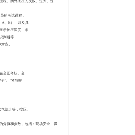
流程、胸外按压的次数、过大、过
学员的考试进程，
、A、B），以及具
显示按压深度、条
识判断等
序对应。
。在交互考核、交
安全”、“紧急呼
吹气统计等，按压、
作的分值和参数，包括：现场安全、识