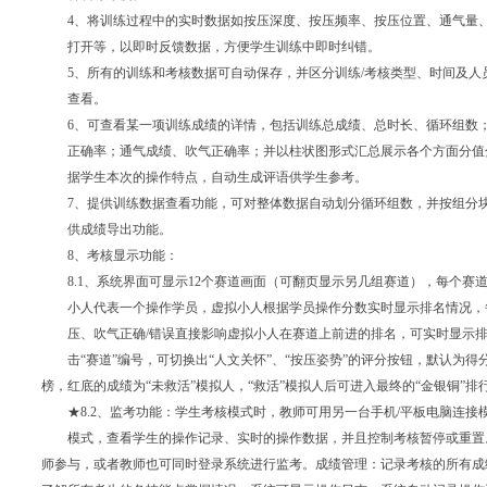
4、将训练过程中的实时数据如按压深度、按压频率、按压位置、通气量
打开等，以即时反馈数据，方便学生训练中即时纠错。
5、所有的训练和考核数据可自动保存，并区分训练/考核类型、时间及人
查看。
6、可查看某一项训练成绩的详情，包括训练总成绩、总时长、循环组数
正确率；通气成绩、吹气正确率；并以柱状图形式汇总展示各个方面分值
据学生本次的操作特点，自动生成评语供学生参考。
7、提供训练数据查看功能，可对整体数据自动划分循环组数，并按组分
供成绩导出功能。
8、考核显示功能：
8.1、系统界面可显示12个赛道画面（可翻页显示另几组赛道），每个赛
小人代表一个操作学员，虚拟小人根据学员操作分数实时显示排名情况，
压、吹气正确
/错误直接影响虚拟小人在赛道上前进的排名，可实时显示
击
“赛道”编号，可切换出“人文关怀”、“按压姿势”的评分按钮，默认为
榜，红底的成绩为“未救活”模拟人，“救活”模拟人后可进入最终的“金银铜”排
★8.2、监考功能：学生考核模式时，教师可用另一台手机/平板电脑连接
模式，查看学生的操作记录、实时的操作数据，并且控制考核暂停或重置
师参与，或者教师也可同时登录系统进行监考。成绩管理：记录考核的所有成