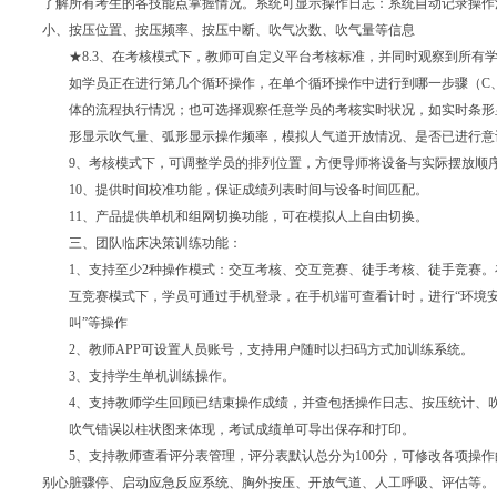
了解所有考生的各技能点掌握情况。系统可显示操作日志：系统自动记录操作
小、按压位置、按压频率、按压中断、吹气次数、吹气量等信息
★8.3、在考核模式下，教师可自定义平台考核标准，并同时观察到所有
如学员正在进行第几个循环操作，在单个循环操作中进行到哪一步骤（
C
体的流程执行情况；也可选择观察任意学员的考核实时状况，如实时条形
形显示吹气量、弧形显示操作频率，模拟人气道开放情况、是否已进行意
9、考核模式下，可调整学员的排列位置，方便导师将设备与实际摆放顺
10、提供时间校准功能，保证成绩列表时间与设备时间匹配。
11、产品提供单机和组网切换功能，可在模拟人上自由切换。
三、团队临床决策训练功能：
1、支持至少2种操作模式：交互考核、交互竞赛、徒手考核、徒手竞赛
互竞赛模式下，学员可通过手机登录，在手机端可查看计时，进行
“环境
叫
”等操作
2、教师APP可设置人员账号，支持用户随时以扫码方式加训练系统。
3、支持学生单机训练操作。
4、支持教师学生回顾已结束操作成绩，并查包括操作日志、按压统计、
吹气错误以柱状图来体现，考试成绩单可导出保存和打印。
5、支持教师查看评分表管理，评分表默认总分为100分，可修改各项操
别心脏骤停、启动应急反应系统、胸外按压、开放气道、人工呼吸、评估等。