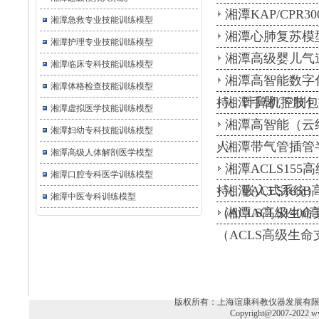
湘潭KAP/CP
湘潭急救专业技能训练模型
湘潭心肺复苏模
湘潭护理专业技能训练模型
湘潭高级婴儿气
湘潭临床专科技能训练模型
湘潭高智能数字
湘潭体格检查技能训练模型
持、计算机控制）
湘潭手臂/下肢包扎
湘潭虚拟医学技能训练模型
湘潭高智能（云
湘潭妇幼专科技能训练模型
人
湘潭带气管插管半身
湘潭高级人体解剖医学模型
湘潭ACLS15
湘潭口腔专科医学训练模型
持、嵌入式系统）
湘潭ACLS16
湘潭中医专科训练模型
（ACLS高级生
湘潭ACLS14
（ACLS高级生
版权所有：上海谊康科教仪器发展有限公司 电话：02
Copyright@2007-2022 ww