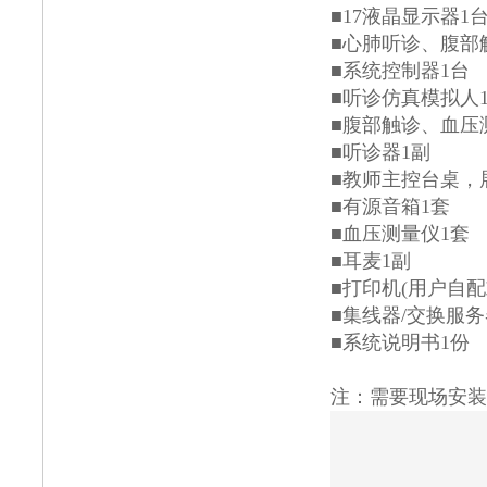
■17液晶显示器1
■心肺听诊、腹部
■系统控制器1台
■听诊仿真模拟人
■腹部触诊、血压
■听诊器1副
■教师主控台桌，
■有源音箱1套
■血压测量仪1套
■耳麦1副
■打印机(用户自配
■集线器/交换服务
■系统说明书1份
注：需要现场安装