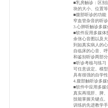
■乳房触诊：区别
块的大小、位置等
■腹部听诊的功能
窄血管杂音的听诊
3.心肺听触诊多
■软件应用多媒体技
余张心音图以及大
到如真实病人的心
自临床的心音、呼
和鉴别听诊两部分
■听诊考核与练习
可任意设定。模型
具有很强的自学性
4.腹部触听诊多
■软件中应用多媒
真实再现肝、脾、
技能掌握关键点。
训练的先进教学手