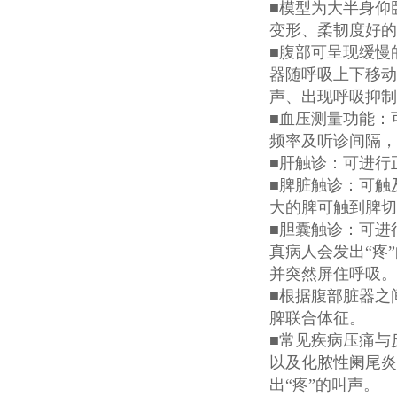
■模型为大半身仰
变形、柔韧度好的
■腹部可呈现缓慢
器随呼吸上下移动
声、出现呼吸抑制
■血压测量功能：
频率及听诊间隔，
■肝触诊：可进行
■脾脏触诊：可触
大的脾可触到脾切
■胆囊触诊：可进
真病人会发出“疼
并突然屏住呼吸。
■根据腹部脏器之
脾联合体征。
■常见疾病压痛与
以及化脓性阑尾炎
出“疼”的叫声。