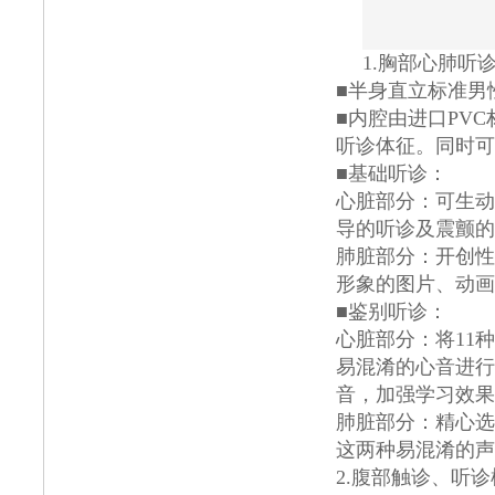
1.胸部心肺听
■半身直立标准男
■内腔由进口PV
听诊体征。同时可
■基础听诊：
心脏部分：可生动
导的听诊及震颤的
肺脏部分：开创性
形象的图片、动画
■鉴别听诊：
心脏部分：将11
易混淆的心音进行
音，加强学习效果
肺脏部分：精心选
这两种易混淆的声
2.腹部触诊、听