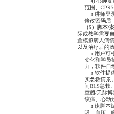
4)
心肺复
范围、
CPR5
n
讲师登
修改密码后
（
5）脚本/
际或教学需要
置模拟病人病
以及治疗后的
n
用户可
变化和学员
力，软件自
n
软件提
实急救情景
间BLS急救
室颤/无脉搏
绞痛、心动
n
该脚本
吸、血压、