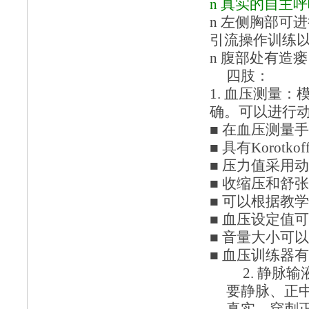
n
真实的自主呼
n
左侧胸部可进
引流操作训练
n
腹部处有造瘘
四肢：
1.
血压测量：
确。可以进行
■ 在血压测量
■ 具有Korotko
■ 压力值采用
■ 收缩压和舒
■ 可以根据教
■ 血压设定值可
■ 音量大小可
■ 血压训练器
2.
静脉输
要静脉、正