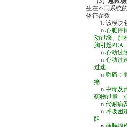
（
3）急救场
生在不同系统
体征参数
1.
该模块
n
心脏停
动过缓、肺
胸引起PEA
n
心动过
n
心动过
过速
n
胸痛：
痛
n
中毒及
药物过量—
n
代谢病
n
呼吸困
阻
n
颅脑损