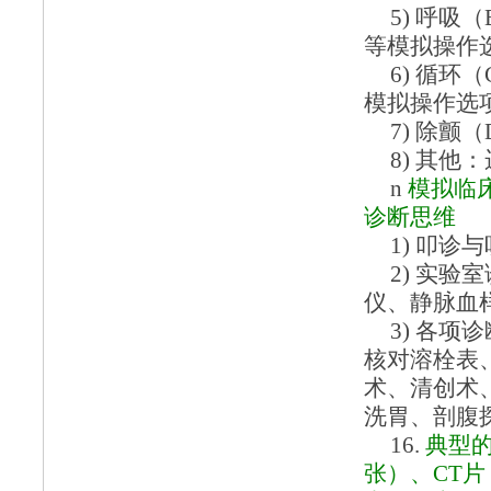
5)
呼吸（
等模拟操作
6)
循环（
模拟操作选
7)
除颤（
8)
其他：
n
模拟临
诊断思维
1)
叩诊与
2)
实验室
仪、静脉血
3)
各项诊
核对溶栓表
术、清创术
洗胃、剖腹
16.
典型
张）
、
CT片