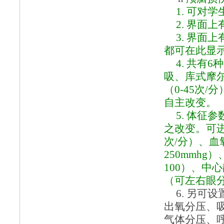
1.
可对学
2.
界面上
3.
界面上
都可在此显
4.
共有
6
吸、库式摩
（0-45次
自主改变。
5.
体征参
之改变。可
次/分）、血氧
250mmhg
100）、中心
（可左右眼分
6.
另可设
出氧分压、
气体分压、