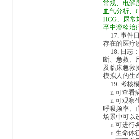
常规、电解
血气分析、
HCG、尿
卒中溶栓治
17.
事件
存在的医疗
18.
日志
断、急救、
及临床急救
模拟人的生
19.
考核
n
可查看
n
可观察
呼吸频率、
场景中可以
n
可进行
n
生命体