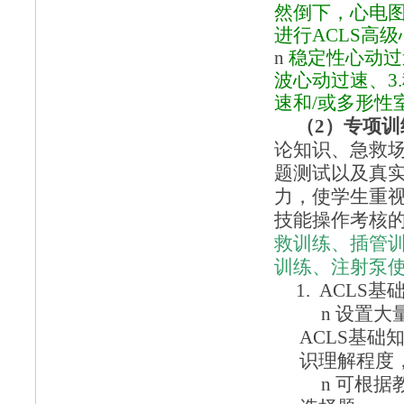
然倒下，
心电
进行
ACLS
高级
n
稳定性心动过
波心动过速、
3.
速和
/
或多形性
（
2
）
专项训
论知识、急救
题测试以及真
力，使学生重
技能操作考核
救训练、插管
训练、注射泵
1. ACLS
基
n
设置大
ACLS基础
识理解程度
n
可根据