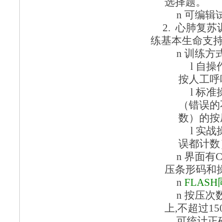
选择题。
n
可编辑
2.
心肺复苏
练基本生命支
n
训练方
l
自操
按人工呼
l
标准
（错误的
数）的按
l
实战
误都计数
n
界面有
压条形码和
n
FLASH
n
按压次
上,不超过1
可统计正