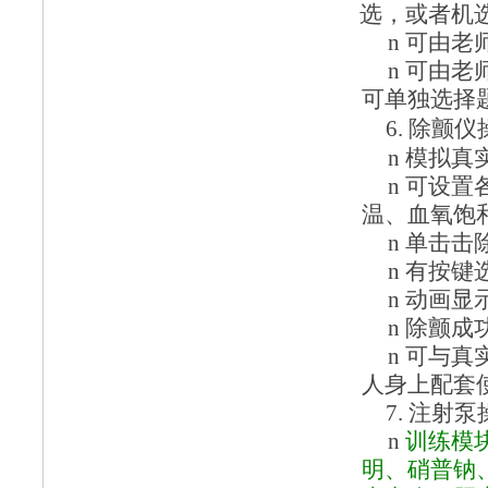
选，或者机
n
可由老
n
可由老
可单独选择
6.
除颤仪
n
模拟真
n
可设置
温、血氧饱
n
单击击
n
有按键
n
动画显
n
除颤成
n
可与真
人身上配套
7.
注射泵
n
训练模
明、硝普钠