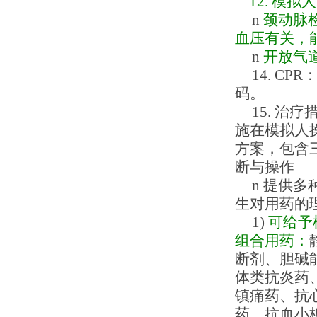
12.
模拟人
n
颈动脉
血压有关，
n
开放气
14.
CPR
码。
15.
治疗
施在模拟人
方案，包含
断与操作
n
提供多
生对用药的
1)
可给予
组合用药：
断剂、胆碱
体类抗炎药
镇痛药、抗
药、抗血小