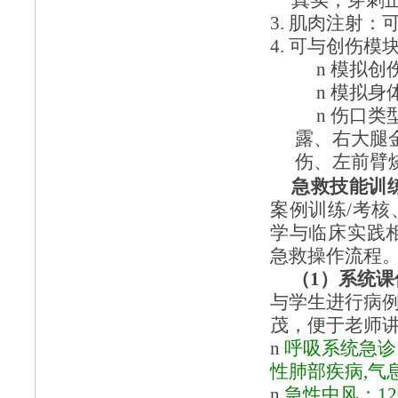
真实，穿刺
3.
肌肉注射：
4.
可与创伤模
n
模拟创
n
模拟身
n
伤口类
露、右大腿
伤、左前臂
急救技能训
案例训练
/
考核
学与临床实践
急救操作流程
（
1）系统课
与学生进行病
茂，便于老师讲
n
呼吸系统急诊
性肺部疾病,气
n
急性中风：
1