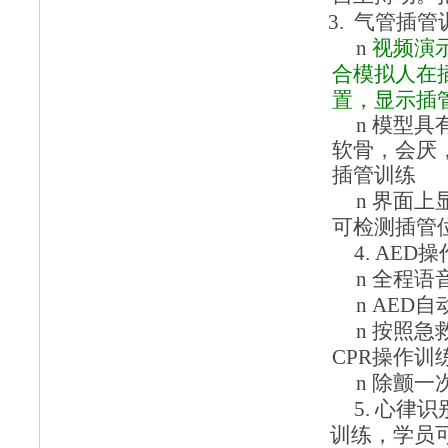
3.
气管插管
n
视频演
合模拟人在
置，显示插
n
模型具
软骨，会厌
插管训练
n
界面上
可检测插管
4.
AED
操
n
全程语
n
AED
自
n
按照急
CPR操作训
n
除颤一
5.
心律识
训练，学员