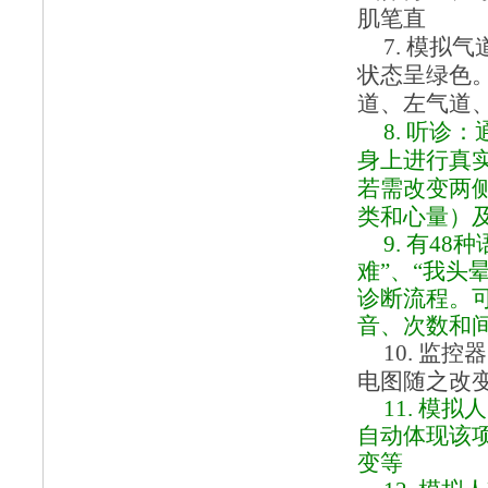
肌笔直
7.
模拟气
状态呈绿色
道、左气道
8.
听诊：
身上进行真
若需改变两
类和心量）
9.
有
48
难”、“我头
诊断流程。
音、次数和
10.
监控器
电图随之改
11.
模拟人
自动体现该
变等