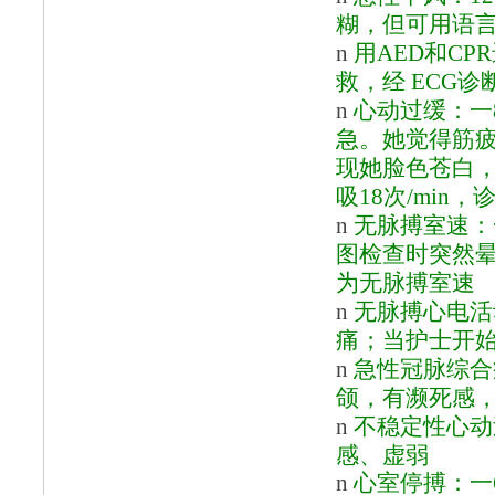
糊，但可用语
n
用
AED和C
救，经 ECG
n
心动过缓：一
急。她觉得筋
现她脸色苍白，大
吸18次/min
n
无脉搏室速：
图检查时突然
为无脉搏室速
n
无脉搏心电活
痛；当护士开
n
急性冠脉综合
颌，有濒死感
n
不稳定性心动
感、虚弱
n
心室停搏：
一