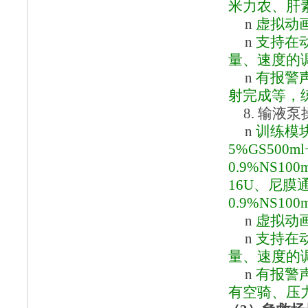
米力农、肝
n
虚拟动
n
支持在
量、速度的
n
有报警
射完成等，
8.
输液泵
n
训练模
5%GS500m
0.9%NS10
16U、尼膜通
0.9%NS100
n
虚拟动
n
支持在
量、速度的
n
有报警
有空骑、压