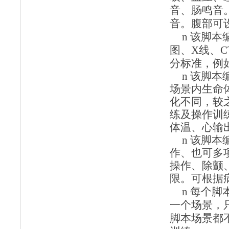
音、肠鸣音
音。腹部可
n
该脚本
图、
X线、
分标准，例如
n
该脚本
场景内生命
化不同，较
练及操作训
体温、心输
n
该脚本
作、也可多
操作、除颤
限。可根据
n
每个脚
一个场景，
脚本场景都