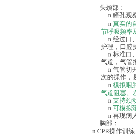
头颈部：
n
瞳孔观
n
真实的
节呼吸频率
n
经过口
护理，口腔
n
标准口
气道，气管
n
气管切
次的操作，
n
模拟咽
气道阻塞、
n
支持颈
n
可模拟
n
再现病
胸部：
n
CPR操作训