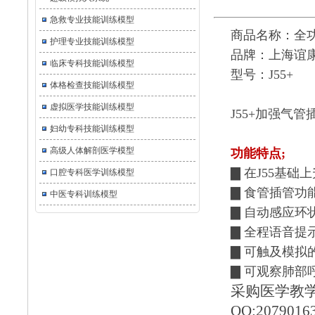
急救专业技能训练模型
商品名称：全
护理专业技能训练模型
品牌：上海谊
临床专科技能训练模型
型号：J55+
体格检查技能训练模型
虚拟医学技能训练模型
J55+
加强气管
妇幼专科技能训练模型
高级人体解剖医学模型
功能特点
;
▇
在
J55
基础上
口腔专科医学训练模型
▇
食管插管功
中医专科训练模型
▇
自动感应环
▇
全程语音提
▇
可触及模拟
▇
可观察肺部
采购医学教学模
QQ:2079016