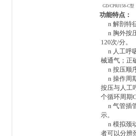
GD/CPRJ158-C型
功能特点：
n
解剖特
n
胸外按
120次/分。
n
人工呼
械通气；正
n
按压顺
n
操作周
按压与人工
个循环周期C
n
气管插
示。
n
模拟颈
者可以分辨