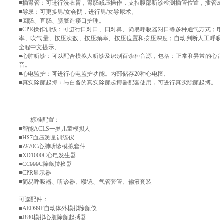
■插胃管：可进行洗衣胃，胃肠减压操作，支持腹部听诊检测插管位置，插管
■导尿：可更换男/女会阴，进行男/女导尿术。
■回肠、直肠、膀胱造瘘口护理。
■CPR操作训练：可进行口对口、口对鼻、简易呼吸器对口等多种通气方式；
率、吹气量、按压次数、按压频率、按压位置和按压深度；自动判断人工呼
全程中文提示。
■心肺听诊：可以配合模拟人听诊及识别百余种音源，包括：正常和异常的心
音。
■心电监护：可进行心电监护功能。内部储存20种心电图。
■真实除颤起搏：与自备的真实除颤起搏器配套使用，可进行真实除颤起搏。
标准配置：
■智能ACLS一岁儿童模拟人
■HS7血压测量训练仪
■Z970C心肺听诊模拟套件
■XD1000C心电发生器
■CC999C除颤转换器
■CPR显示器
■简易呼吸器、听诊器、喉镜、气管套管、输液套装
可选配件：
■AED99F自动体外模拟除颤仪
■J880模拟心脏除颤起搏器