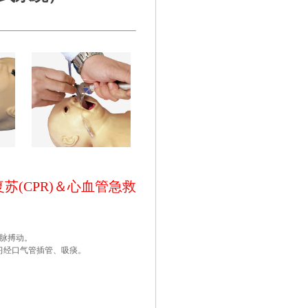
复苏(CPR)＆心血管急救
动脉搏动。
习经口气管插管、吸痰。