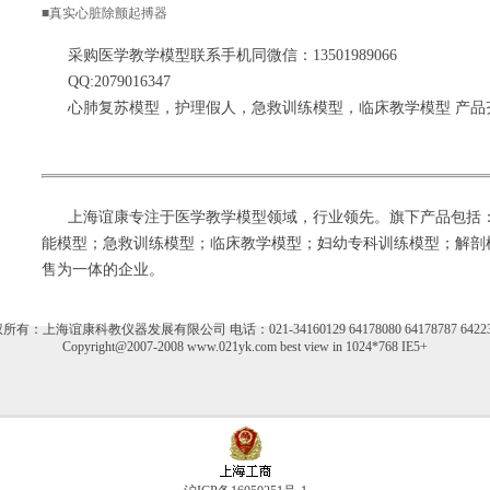
■真实心脏除颤起搏器
采购医学教学模型联系手机同微信：13501989066
QQ:2079016347
心肺复苏模型，护理假人，急救训练模型，临床教学模型 产品
上海谊康
专注于医学教学模型领域，行业领先。旗下产品包括
能模型
；
急救训练模型
；
临床教学模型
；
妇幼专科训练模型
；解剖
售为一体的企业。
所有：上海谊康科教仪器发展有限公司 电话：021-34160129 64178080 64178787 64223
Copyright@2007-2008 www.021yk.com best view in 1024*768 IE5+