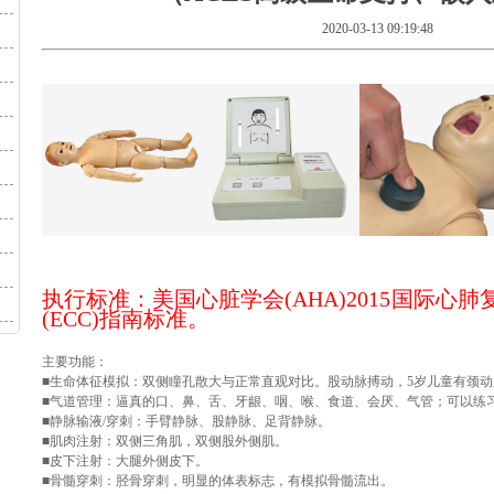
2020-03-13 09:19:48
执行标准：美国心脏学会(AHA)2015国际心肺
(ECC)指南标准。
主要功能：
■生命体征模拟：双侧瞳孔散大与正常直观对比。股动脉搏动，5岁儿童有颈
■气道管理：逼真的口、鼻、舌、牙龈、咽、喉、食道、会厌、气管；可以练
■静脉输液/穿刺：手臂静脉、股静脉、足背静脉。
■肌肉注射：双侧三角肌，双侧股外侧肌。
■皮下注射：大腿外侧皮下。
■骨髓穿刺：胫骨穿刺，明显的体表标志，有模拟骨髓流出。