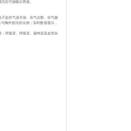
成功后可抽吸出胃液。
电子监控气道开放、吹气次数、吹气频
吸与胸外按压的比例；实时数据显示，
音，呼吸音、呼吸音、肠鸣音及血管杂