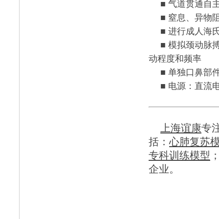
■ 气道贯通自
■ 窒息、异物
■ 进行成人海
■ 模拟颈动
动程度和频率
■ 单独口鼻部
■ 电源：直流
上海谊康
专
括：
心肺复苏
专科训练模型
企业。