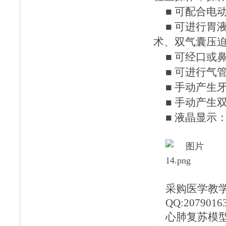
■
可配合电
■
可进行胃
术、双气囊压
■ 可经口或
■ 可进行气
■
手动产生
■ 手动产生
■
液晶显示
采购医学教学模
QQ:2079016
心肺复苏模