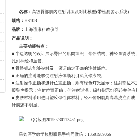
名称：
高级臀部肌
内
注射训练及对比模型
(带检测警示系统)
规格：
HS10B
品牌：
上海谊康科教仪器
产品说明：
主要功能特点：
■ 半边透明的设计展示臀部的肌肉组织、骨骼结构、神经血管系统
扎到神经和血管。
■ 骨骼标志能够被触及，保证确定正确的注射部位。
■ 正确的注射能够使注射液体顺利引流入储液袋。
■ 注射操作正确和进针位置正确，则有绿色灯光显示；注射部位不
报警声提示
；注射位置正确，但注射过深，绿灯指示灯亮起并伴有
■ 皮肤材料采用进口塑胶弹性体材料，经不锈钢磨具高温浇注而成
针痕迹不明显。
采购医学教学模型联系手机同微信：13501989066