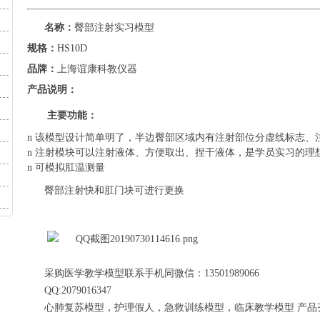
名称：
臀部注射实习模型
规格：
HS10D
品牌：
上海谊康科教仪器
产品说明：
主要功能：
n
该模型设计简单明了，半边臀部区域内有注射部位分虚线标志、
n
注射模块可以注射液体、方便取出、捏干液体，是学员实习的理
n
可模拟肛温测量
臀部注射快和肛门块可进行更换
采购医学教学模型联系手机同微信：13501989066
QQ:2079016347
心肺复苏模型，护理假人，急救训练模型，临床教学模型 产品